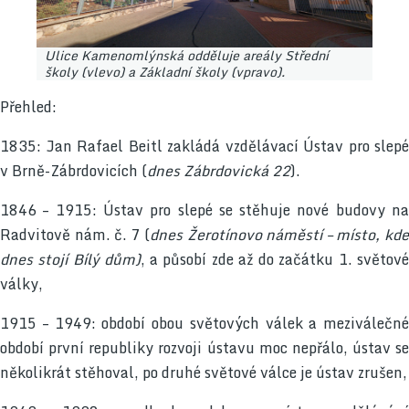
Ulice Kamenomlýnská odděluje areály Střední
školy (vlevo) a Základní školy (vpravo).
Přehled:
1835: Jan Rafael Beitl zakládá vzdělávací Ústav pro slepé
v Brně-Zábrdovicích (
dnes Zábrdovická 22
).
1846 – 1915: Ústav pro slepé se stěhuje nové budovy na
Radvitově nám. č. 7 (
dnes Žerotínovo náměstí – místo, kd
dnes stojí Bílý dům)
, a působí zde až do začátku 1. světov
války,
1915 – 1949: období obou světových válek a meziválečné
období první republiky rozvoji ústavu moc nepřálo, ústav se
několikrát stěhoval, po druhé světové válce je ústav zrušen,