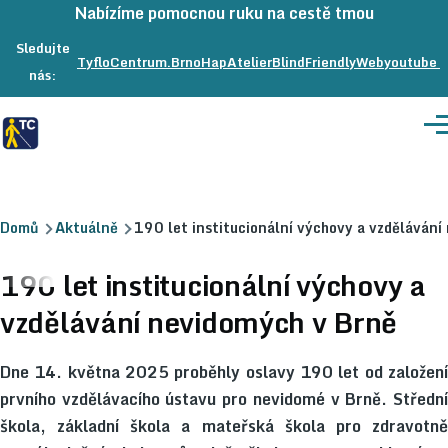
Přeskočit na hlavní obsah
Nabízíme pomocnou ruku na cestě tmou
Sledujte
TyfloCentrum.Brno
na
HapAtelier
na
BlindFriendlyWeb
na
youtube
nás:
Facebooku
Facebooku
Facebook
Me
Drobečková
Domů
Aktuálně
190 let institucionální výchovy a vzdělávání
navigace
190 let institucionální výchovy a
vzdělávání nevidomých v Brně
Dne 14. května 2025 proběhly oslavy 190 let od založení
prvního vzdělávacího ústavu pro nevidomé v Brně. Střední
škola, základní škola a mateřská škola pro zdravotně