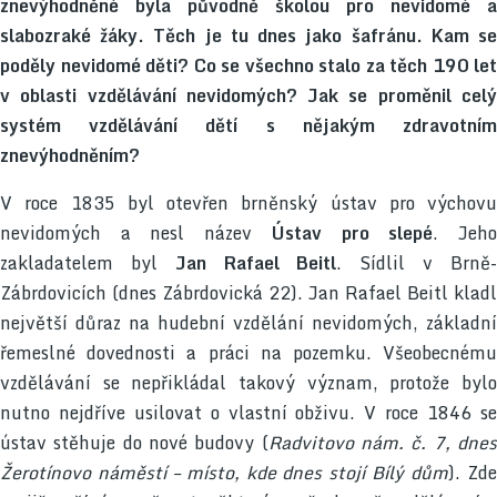
znevýhodněné byla původně školou pro nevidomé a
slabozraké žáky. Těch je tu dnes jako šafránu. Kam se
poděly nevidomé děti? Co se všechno stalo za těch 190 let
v oblasti vzdělávání nevidomých? Jak se proměnil celý
systém vzdělávání dětí s nějakým zdravotním
znevýhodněním?
V roce 1835 byl otevřen brněnský ústav pro výchovu
nevidomých a nesl název
Ústav pro slepé
. Jeh
zakladatelem byl
Jan Rafael Beitl
. Sídlil v Brně
Zábrdovicích (dnes Zábrdovická 22). Jan Rafael Beitl kladl
největší důraz na hudební vzdělání nevidomých, základní
řemeslné dovednosti a práci na pozemku. Všeobecnému
vzdělávání se nepřikládal takový význam, protože bylo
nutno nejdříve usilovat o vlastní obživu. V roce 1846 se
ústav stěhuje do nové budovy (
Radvitovo nám. č. 7, dne
Žerotínovo náměstí – místo, kde dnes stojí Bílý dům
). Zd