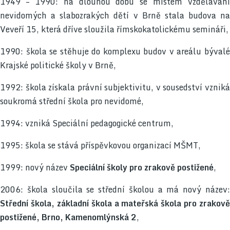
1949 – 1990: na dlouhou dobu se místem vzdělávání
nevidomých a slabozrakých dětí v Brně stala budova na
Veveří 15, která dříve sloužila římskokatolickému semináři,
1990: škola se stěhuje do komplexu budov v areálu bývalé
Krajské politické školy v Brně,
1992: škola získala právní subjektivitu, v sousedství vzniká
soukromá střední škola pro nevidomé,
1994: vzniká Speciální pedagogické centrum,
1995: škola se stává příspěvkovou organizací MŠMT,
1999: nový název
Speciální školy pro zrakově postižené
,
2006: škola sloučila se střední školou a má nový název:
Střední škola, základní škola a mateřská škola pro zrakově
postižené, Brno, Kamenomlýnská 2
,