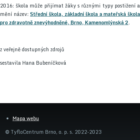
2016: škola může přijímat žáky s různými typy postižení a
mění název:
Střední škola, základní škola a mateřská škola
pro zdravotně znevýhodněné, Brno, Kamenomlýnská 2
.
z veřejně dostupných zdrojů
sestavila Hana Bubeníčková
Mapa webu
© TyfloCentrum Brno, o. p. s. 2022-2023