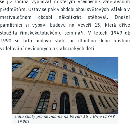
se již začíná vyučovat některým všeobecně vzdělávacím
předmětům. Ústav se pak v období obou světových válek a v
meziválečném období několikrát stěhoval. Dnešní
pamětníci si vybaví budovu na Veveří 15, která dříve
sloužila římskokatolickému semináři. V letech 1949 až
1990 se tato budova stala na dlouhou dobu místem
vzdělávání nevidomých a slabozrakých dětí.
sídlo školy pro nevidomé na Veveří 15 v Brně (1949
– 1990)