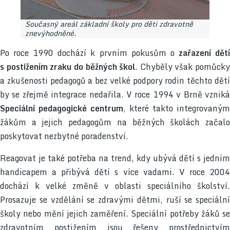
Současný areál základní školy pro děti zdravotně
znevýhodněné.
Po roce 1990 dochází k prvním pokusům o
zařazení dět
s postižením zraku do běžných škol
. Chyběly však pomůcky
a zkušenosti pedagogů a bez velké podpory rodin těchto dětí
by se zřejmě integrace nedařila. V roce 1994 v Brně vzniká
Speciální pedagogické centrum
, které takto integrovaným
žákům a jejich pedagogům na běžných školách začalo
poskytovat nezbytné poradenství.
Reagovat je také potřeba na trend, kdy ubývá dětí s jedním
handicapem a přibývá dětí s více vadami. V roce 2004
dochází k velké změně v oblasti speciálního školství.
Prosazuje se vzdělání se zdravými dětmi, ruší se speciální
školy nebo mění jejich zaměření. Speciální potřeby žáků se
zdravotním postižením jsou řešeny prostřednictvím