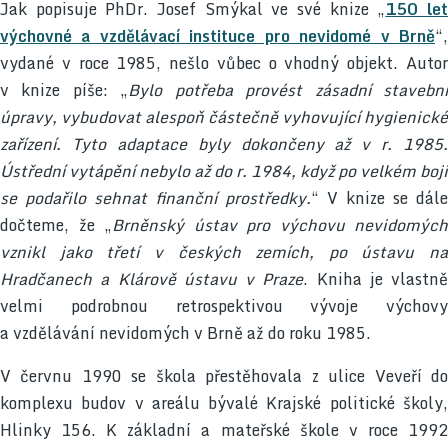
Jak popisuje PhDr. Josef Smýkal ve své knize „
150 le
výchovné a vzdělávací instituce pro nevidomé v Brně
“,
vydané v roce 1985, nešlo vůbec o vhodný objekt. Autor
v knize píše: „
Bylo potřeba provést zásadní stavebn
úpravy, vybudovat alespoň částečně vyhovující hygienické
zařízení. Tyto adaptace byly dokončeny až v r. 1985.
Ústřední vytápění nebylo až do r. 1984, když po velkém boji
se podařilo sehnat finanční prostředky.
“ V knize se dále
dočteme, že „
Brněnský ústav pro výchovu nevidomých
vznikl jako třetí v českých zemích, po ústavu na
Hradčanech a Klárově ústavu v Praze
. Kniha je vlastně
velmi podrobnou retrospektivou vývoje výchovy
a vzdělávání nevidomých v Brně až do roku 1985.
V červnu 1990 se škola přestěhovala z ulice Veveří do
komplexu budov v areálu bývalé Krajské politické školy,
Hlinky 156. K základní a mateřské škole v roce 1992