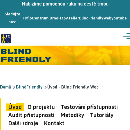
Přeskočit na hlavní obsah
Nabízíme pomocnou ruku na cestě tmou
Sledujte
TyfloCentrum.Brno
na
HapAtelier
na
BlindFriendlyWeb
na
youtube
nás:
Facebooku
Facebooku
Facebook
Me
Drobečková
Domů
BlindFriendly
Úvod - Blind Friendly Web
navigace
BlindFriendly
Úvod
O projektu
Testování přístupnosti
Audit přístupnosti
Metodiky
Tutoriály
Další zdroje
Kontakt