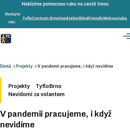
Přeskočit na hlavní obsah
Nabízíme pomocnou ruku na cestě tmou
Sledujte
TyfloCentrum.Brno
na
HapAtelier
na
BlindFriendlyWeb
na
youtube
nás:
Facebooku
Facebooku
Facebook
Me
Drobečková
Domů
Projekty
V pandemii pracujeme, i když nevidíme
navigace
Projekty
Projekty
TyfloBrno
Nevidomí za volantem
V pandemii pracujeme, i když
nevidíme